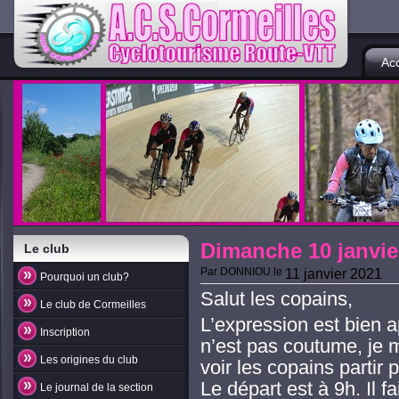
Acc
Dimanche 10 janvier
Le club
Par
DONNIOU
le
11 janvier 2021
Pourquoi un club?
Salut les copains,
Le club de Cormeilles
L’expression est bien a
Inscription
n’est pas coutume, je m
Les origines du club
voir les copains partir
Le départ est à 9h. Il fai
Le journal de la section