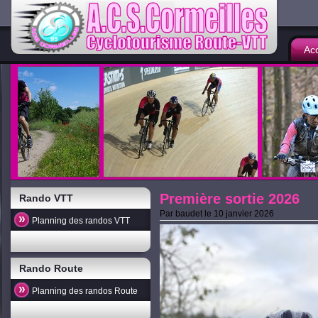
Acc
Première sortie 2026
Rando VTT
Par
baudet
le
10 janvier 2026
Planning des randos VTT
Rando Route
Planning des randos Route