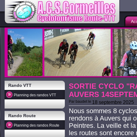
Acc
SORTIE CYCLO "R
Rando VTT
AUVERS 14SEPTE
Planning des randos VTT
Par
baudet
le
18 septembre 2025
Nous sommes 8 cyclos 
Rando Route
rendons à Auvers qui 
Peintres. La veille et la
Planning des randos Route
les routes sont encore 