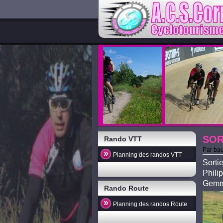
SOR
Rando VTT
Par
bau
Planning des randos VTT
Sorti
Phili
Gemme,
Rando Route
Planning des randos Route