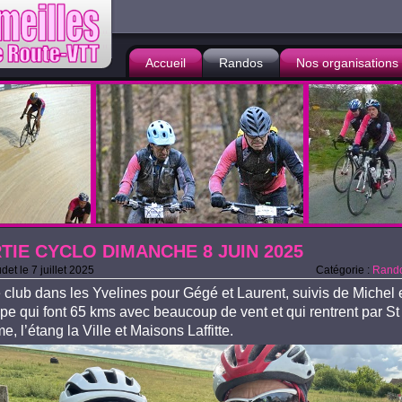
Accueil
Randos
Nos organisations
TIE CYCLO DIMANCHE 8 JUIN 2025
det
le
7 juillet 2025
Catégorie :
Rando
e club dans les Yvelines pour Gégé et Laurent, suivis de Michel 
ppe qui font 65 kms avec beaucoup de vent et qui rentrent par St
 l’étang la Ville et Maisons Laffitte.