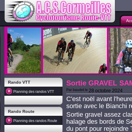
Acc
Sortie GRAVEL SA
Rando VTT
Par
baudet
le
28 octobre 2024
Planning des randos VTT
C'est noël avant l'heu
sortie avec le Bianchi re
Rando Route
Sortie gravel assez cl
halage des bords de S
Planning des randos Route
du pont pour rejoindre 