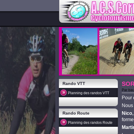
SOR
Rando VTT
Par
bau
Planning des randos VTT
Pour c
Nous 
Rando Route
Nico,
formen
Planning des randos Route
Marti