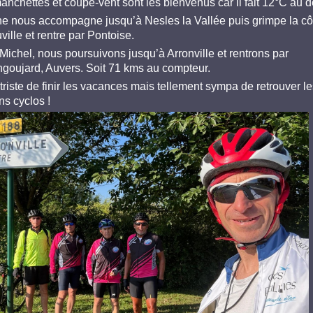
anchettes et coupe-vent sont les bienvenus car il fait 12°C au d
ne nous accompagne jusqu’à Nesles la Vallée puis grimpe la cô
ille et rentre par Pontoise.
Michel, nous poursuivons jusqu’à Arronville et rentrons par
ngoujard, Auvers. Soit 71 kms au compteur.
triste de finir les vacances mais tellement sympa de retrouver le
ns cyclos !