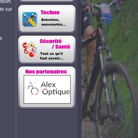
épart.
te sur
s