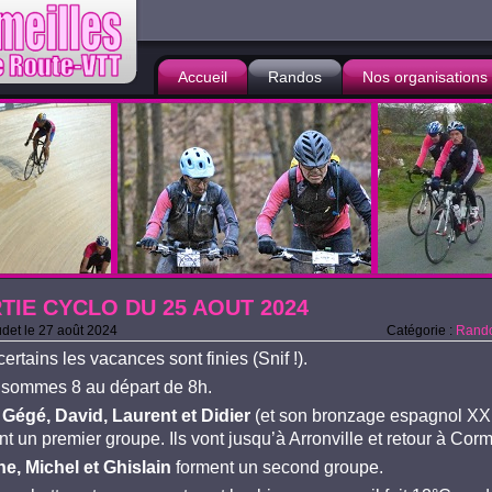
Accueil
Randos
Nos organisations
TIE CYCLO DU 25 AOUT 2024
det
le
27 août 2024
Catégorie :
Rando
ertains les vacances sont finies (Snif !).
sommes 8 au départ de 8h.
 Gégé, David, Laurent et Didier
(et son bronzage espagnol XX
t un premier groupe. Ils vont jusqu’à Arronville et retour à Corm
ne, Michel et Ghislain
forment un second groupe.