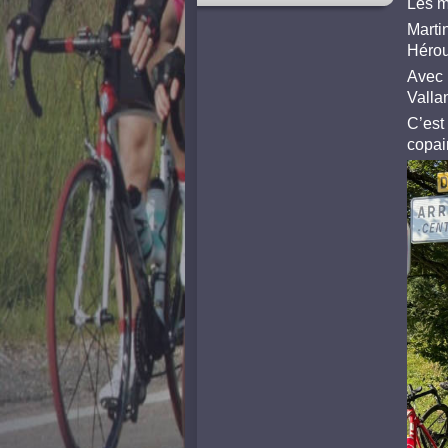
Les m
Marti
Hérouv
Avec 
Valla
C’est 
copai