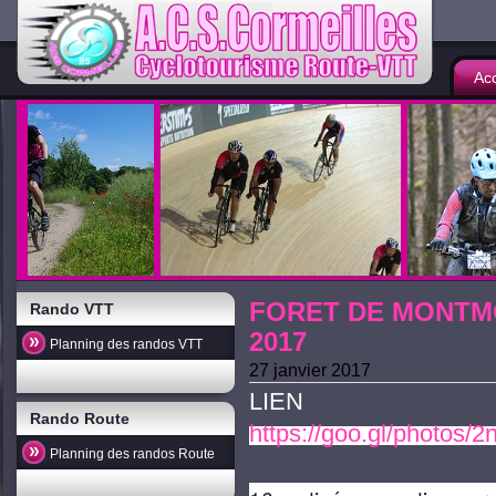
Acc
FORET DE MONTMO
Rando VTT
2017
Planning des randos VTT
27 janvier 2017
LIEN
Rando Route
https://goo.gl/photos
Planning des randos Route